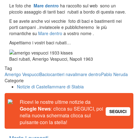
Le foto che
Mare dentro
ha raccolto sul web sono un
piccolo assaggio di tanti baci rubati a bordo di questa nave.
E se avete anche voi vecchie foto di baci e bastimenti nei
porti campani ..inviatecele e pubblicheremo le più
romantiche su
Mare dentro
a vostro nome .
Aspettiamo i vostri baci rubati…
Baci rubati, Amerigo Vespucci, Napoli 1963
Tag
Amerigo Vespucci
Bacio
cantieri navali
mare dentro
Pablo Neruda
Categorie
Notizie di Castellammare di Stabia
Ricevi le nostre ultime notizie da
Google News
: clicca su SEGUICI, poi
SEGUICI
nella nuova schermata clicca sul
pulsante con la stella!
Marta Laureanti