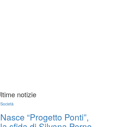
ltime notizie
Società
Nasce “Progetto Ponti”,
la sfida di Silvana Perno