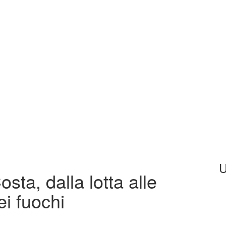
U
sta, dalla lotta alle
ei fuochi