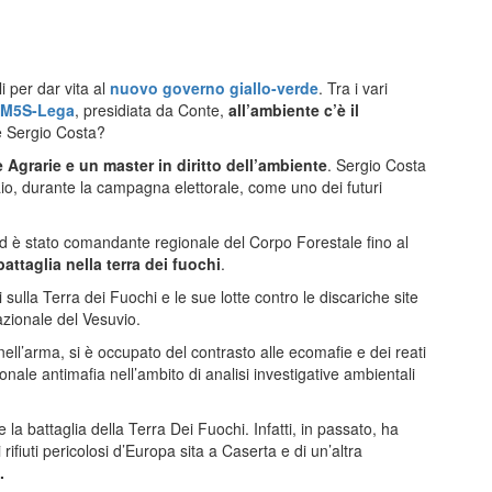
li per dar vita al
nuovo governo giallo-verde
. Tra i vari
M5S-Lega
, presidiata da Conte,
all’ambiente c’è il
è Sergio Costa?
 Agrarie e un master in diritto dell’ambiente
. Sergio Costa
io, durante la campagna elettorale, come uno dei futuri
d è stato comandante regionale del Corpo Forestale fino al
attaglia nella terra dei fuochi
.
i sulla Terra dei Fuochi e le sue lotte contro le discariche site
zionale del Vesuvio.
ell’arma, si è occupato del contrasto alle ecomafie e dei reati
ale antimafia nell’ambito di analisi investigative ambientali
a battaglia della Terra Dei Fuochi. Infatti, in passato, ha
rifiuti pericolosi d’Europa sita a Caserta e di un’altra
.