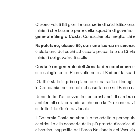
Ci sono voluti 88 giorni e una serie di crisi istituziona
ministri che faranno parte della squadra di governo,
generale Sergio Costa
. Conosciamolo meglio: chi 
Napoletano, classe 59, con una laurea in scienze
è stato uno dei pochi ad essere presentato da Di Ma
ministri del governo 5 stelle.
Costa è un generale dell’Armata dei carabinieri
e
suo scioglimento. E’ un volto noto al Sud per la sua
b
Difatti è stato in primo piano per una serie di indagin
in Campania, nei campi del casertano e sul Parco na
Uomo tutto d’un pezzo, in numerosi anni di carriera n
ambientali collaborando anche con la Direzione nazion
su tutto il territorio nazionale.
Il Generale Costa sembra l’uomo adatto a perseguire l
contribuito alla scoperta della più grande discarica di 
discarica, seppellita nel Parco Nazionale del Vesuvio