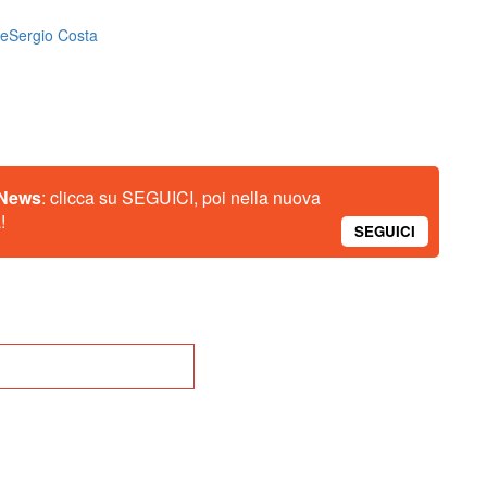
le
Sergio Costa
 News
: clicca su SEGUICI, poi nella nuova
!
SEGUICI
na alla Home