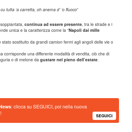
 cu tutta ‘a carretta, oh anema d’ ‘o ffuoco
”
e soppiantata,
continua ad essere presente
, tra le strade e i
rende unica e la caratterizza come la “
Napoli dai mille
è stato sostituito da grandi camion fermi agli angoli delle vie o
 corrisponde una differente modalità di vendita, ciò che di
anguria o di melone da
gustare nel pieno dell’estate
.
 News
: clicca su SEGUICI, poi nella nuova
!
SEGUICI