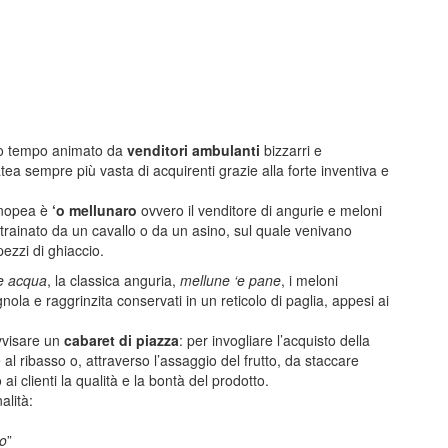
ngo tempo animato da
venditori ambulanti
bizzarri e
atea sempre più vasta di acquirenti grazie alla forte inventiva e
enopea è
‘o mellunaro
ovvero il venditore di angurie e meloni
, trainato da un cavallo o da un asino, sul quale venivano
pezzi di ghiaccio.
e acqua
, la classica anguria,
mellune ‘e pane
, i meloni
nola e raggrinzita conservati in un reticolo di paglia, appesi ai
ovvisare un
cabaret di piazza
: per invogliare l’acquisto della
al ribasso o, attraverso l’assaggio del frutto, da staccare
ai clienti la qualità e la bontà del prodotto.
alità:
no
”