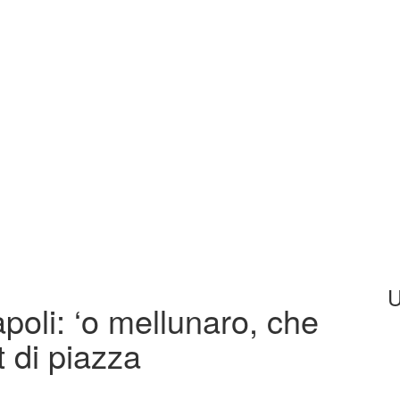
U
apoli: ‘o mellunaro, che
 di piazza