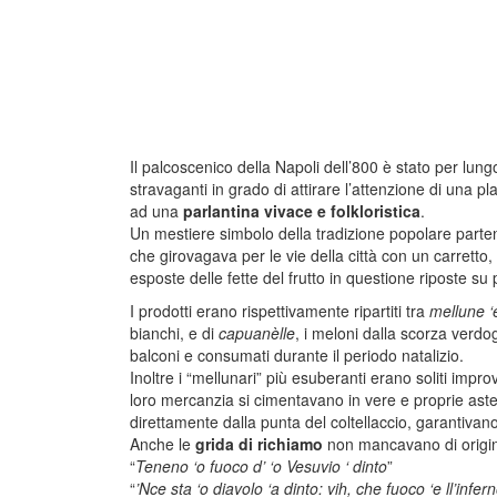
Il palcoscenico della Napoli dell’800 è stato per lu
stravaganti in grado di attirare l’attenzione di una pl
ad una
parlantina vivace e folkloristica
.
Un mestiere simbolo della tradizione popolare part
che girovagava per le vie della città con un carretto
esposte delle fette del frutto in questione riposte su 
I prodotti erano rispettivamente ripartiti tra
mellune ‘
bianchi, e di
capuanèlle
, i meloni dalla scorza verdog
balconi e consumati durante il periodo natalizio.
Inoltre i “mellunari” più esuberanti erano soliti impr
loro mercanzia si cimentavano in vere e proprie aste 
direttamente dalla punta del coltellaccio, garantivano 
Anche le
grida di richiamo
non mancavano di origin
“
Teneno ‘o fuoco d’ ‘o Vesuvio ‘ dinto
”
“
’Nce sta ‘o diavolo ‘a dinto: vih, che fuoco ‘e ll’infer