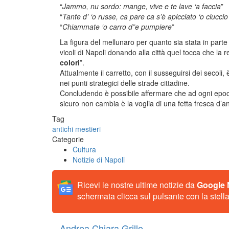
“
Jammo, nu sordo: mange, vive e te lave ‘a faccia
”
“
Tante d’ ‘o russe, ca pare ca s’è apicciato ‘o ciuccio
“
Chiammate ‘o carro d”e pumpiere
”
La figura del mellunaro per quanto sia stata in part
vicoli di Napoli donando alla città quel tocca che la 
colori
”.
Attualmente il carretto, con il susseguirsi dei secoli, 
nei punti strategici delle strade cittadine.
Concludendo è possibile affermare che ad ogni epoca
sicuro non cambia è la voglia di una fetta fresca d’
Tag
antichi mestieri
Categorie
Cultura
Notizie di Napoli
Ricevi le nostre ultime notizie da
Google
schermata clicca sul pulsante con la stella
Andrea Chiara Grillo