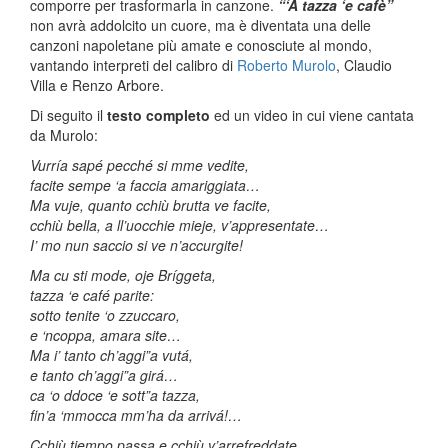
comporre per trasformarla in canzone.
“‘A tazza ‘e cafè”
non avrà addolcito un cuore, ma è diventata una delle
canzoni napoletane più amate e conosciute al mondo,
vantando interpreti del calibro di
Roberto Murolo
, Claudio
Villa e Renzo Arbore.
Di seguito il
testo completo
ed un video in cui viene cantata
da Murolo:
Vurría sapé pecché si mme vedite,
facite sempe ‘a faccia amariggiata…
Ma vuje, quanto cchiù brutta ve facite,
cchiù bella, a ll’uocchie mieje, v’appresentate…
I’ mo nun saccio si ve n’accurgite!
Ma cu sti mode, oje Bríggeta,
tazza ‘e café parite:
sotto tenite ‘o zzuccaro,
e ‘ncoppa, amara site…
Ma i’ tanto ch’aggi”a vutá,
e tanto ch’aggi”a girá…
ca ‘o ddoce ‘e sott”a tazza,
fin’a ‘mmocca mm’ha da arrivá!…
Cchiù tiempo passa e cchiù v’arrefreddate,