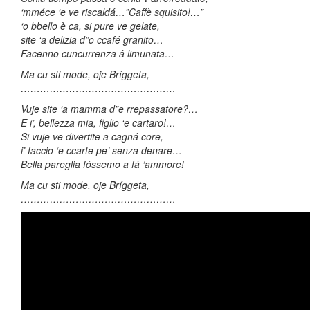
‘mméce ‘e ve riscaldá…”Caffè squisito!…”
‘o bbello è ca, si pure ve gelate,
site ‘a delizia d”o ccafé granito…
Facenno cuncurrenza â limunata…
Ma cu sti mode, oje Bríggeta,
…………………………………………
Vuje site ‘a mamma d”e rrepassatore?…
E i’, bellezza mia, figlio ‘e cartaro!…
Si vuje ve divertite a cagná core,
i’ faccio ‘e ccarte pe’ senza denare…
Bella pareglia fóssemo a fá ‘ammore!
Ma cu sti mode, oje Bríggeta,
…………………………………………