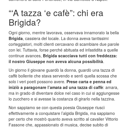
“‘A tazza ‘e cafè”: chi era
Brigida?
Ogni giorno, mentre lavorava, osservava innamorato la bella
Brigida
, cassiera del locale. La donna aveva tantissimi
corteggiatori, molti clienti cercavano di scambiare due parole
con lei. Tuttavia, forse perché abituata ed infastidita a quelle
continue avances,
Brigida scacciava tutti con freddezza:
il nostro Giuseppe non aveva alcuna possibilità
.
Un giorno il giovane guardò la donna, guardò una tazza di
caffè bollente che stava servendo e sentì quella scossa che
solo i veri poeti possono avere.
Prese carta e penna ed
iniziò a paragonare l’amata ad una tazza di caffè
: amara,
ma in grado di diventare dolce nel caso in cui si aggiungesse
lo zucchero e si avesse la costanza di girarlo nella tazzina.
Non sappiamo se con questa poesia Giuseppe riuscì
effettivamente a conquistare l’algida Brigida, ma sappiamo
per certo che mostrò quanto aveva scritto al cavalier Vittorio
Fassone che, appassionato di musica, decise subito di