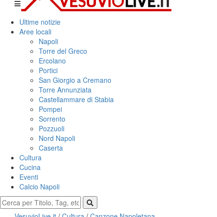
Ultime notizie
Aree locali
Napoli
Torre del Greco
Ercolano
Portici
San Giorgio a Cremano
Torre Annunziata
Castellammare di Stabia
Pompei
Sorrento
Pozzuoli
Nord Napoli
Caserta
Cultura
Cucina
Eventi
Calcio Napoli
VesuvioLive.it
/
Cultura
/
Canzone Napoletana