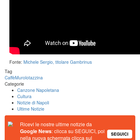
Fonte:
Michele Sergio, titolare Gambrinus
Tag
Caffè
Murolo
tazzina
Categorie
Canzone Napoletana
Cultura
Notizie di Napoli
Ultime Notizie
Ricevi le nostre ultime notizie da
Google News
: clicca su SEGUICI, poi
SEGUICI
nella nuova schermata clicca sul