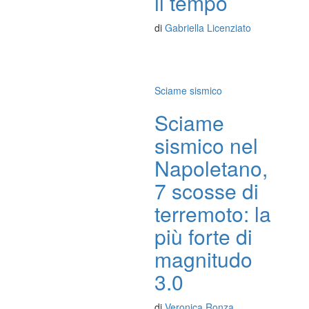
il tempo
di
Gabriella Licenziato
Sciame sismico
Sciame
sismico nel
Napoletano,
7 scosse di
terremoto: la
più forte di
magnitudo
3.0
di
Veronica Ronza