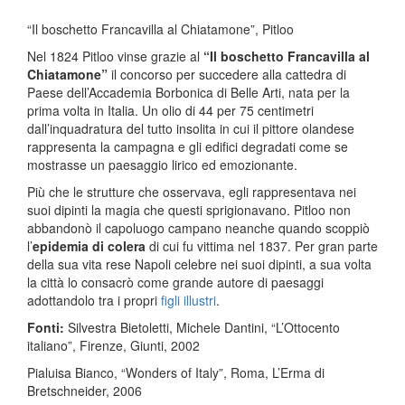
“Il boschetto Francavilla al Chiatamone”, Pitloo
Nel 1824 Pitloo vinse grazie al
“Il boschetto Francavilla al
Chiatamone”
il concorso per succedere alla cattedra di
Paese dell’Accademia Borbonica di Belle Arti, nata per la
prima volta in Italia. Un olio di 44 per 75 centimetri
dall’inquadratura del tutto insolita in cui il pittore olandese
rappresenta la campagna e gli edifici degradati come se
mostrasse un paesaggio lirico ed emozionante.
Più che le strutture che osservava, egli rappresentava nei
suoi dipinti la magia che questi sprigionavano. Pitloo non
abbandonò il capoluogo campano neanche quando scoppiò
l’
epidemia di colera
di cui fu vittima nel 1837. Per gran parte
della sua vita rese Napoli celebre nei suoi dipinti, a sua volta
la città lo consacrò come grande autore di paesaggi
adottandolo tra i propri
figli illustri
.
Fonti:
Silvestra Bietoletti, Michele Dantini, “L’Ottocento
italiano”, Firenze, Giunti, 2002
Pialuisa Bianco, “Wonders of Italy”, Roma, L’Erma di
Bretschneider, 2006