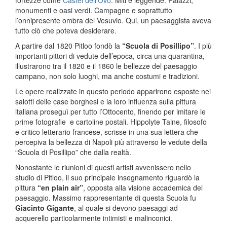
fortezze come
Castel dell’Ovo
. Miti e leggende. Palazzi,
monumenti e oasi verdi. Campagne e soprattutto
l’onnipresente ombra del Vesuvio. Qui, un paesaggista aveva
tutto ciò che poteva desiderare.
A partire dal 1820 Pitloo fondò la
“Scuola di Posillipo”
. I più
importanti pittori di vedute dell’epoca, circa una quarantina,
illustrarono tra il 1820 e il 1860 le bellezze del paesaggio
campano, non solo luoghi, ma anche costumi e tradizioni.
Le opere realizzate in questo periodo apparirono esposte nei
salotti delle case borghesi e la loro influenza sulla pittura
italiana proseguì per tutto l’Ottocento, finendo per imitare le
prime fotografie e cartoline postali. Hippolyte Taine, filosofo
e critico letterario francese, scrisse in una sua lettera che
percepiva la bellezza di Napoli più attraverso le vedute della
“Scuola di Posillipo” che dalla realtà.
Nonostante le riunioni di questi artisti avvenissero nello
studio di Pitloo, il suo principale insegnamento riguardò la
pittura
“en plain air”
, opposta alla visione accademica del
paesaggio. Massimo rappresentante di questa Scuola fu
Giacinto Gigante
, al quale si devono paesaggi ad
acquerello particolarmente intimisti e malinconici.