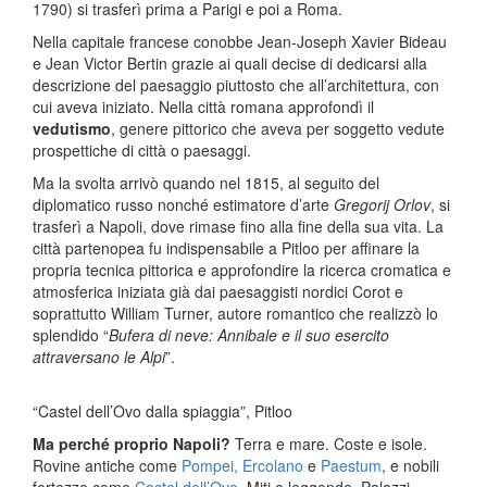
1790) si trasferì prima a Parigi e poi a Roma.
Nella capitale francese conobbe Jean-Joseph Xavier Bideau
e Jean Victor Bertin grazie ai quali decise di dedicarsi alla
descrizione del paesaggio piuttosto che all’architettura, con
cui aveva iniziato. Nella città romana approfondì il
vedutismo
, genere pittorico che aveva per soggetto vedute
prospettiche di città o paesaggi.
Ma la svolta arrivò quando nel 1815, al seguito del
diplomatico russo nonché estimatore d’arte
Gregorij Orlov
, si
trasferì a Napoli, dove rimase fino alla fine della sua vita. La
città partenopea fu indispensabile a Pitloo per affinare la
propria tecnica pittorica e approfondire la ricerca cromatica e
atmosferica iniziata già dai paesaggisti nordici Corot e
soprattutto William Turner, autore romantico che realizzò lo
splendido “
Bufera di neve: Annibale e il suo esercito
attraversano le Alpi
”.
“Castel dell’Ovo dalla spiaggia”, Pitloo
Ma perché proprio Napoli?
Terra e mare. Coste e isole.
Rovine antiche come
Pompei,
Ercolano
e
Paestum
, e nobili