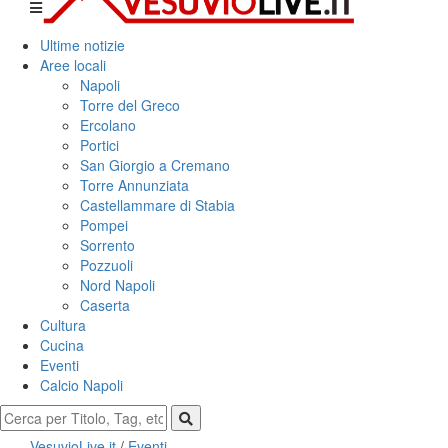
Ultime notizie
Aree locali
Napoli
Torre del Greco
Ercolano
Portici
San Giorgio a Cremano
Torre Annunziata
Castellammare di Stabia
Pompei
Sorrento
Pozzuoli
Nord Napoli
Caserta
Cultura
Cucina
Eventi
Calcio Napoli
VesuvioLive.it
/
Eventi