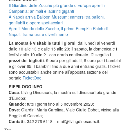
Il Giardino delle Zucche più grande d’Europa apre in
Campania: animali e labirinti giganti
A Napoli arriva Balloon Museum: immersi tra palloni,
gonfiabili e opere spettacolari
Apre il Mondo delle Zucche, il primo Pumpkin Patch di
Napoli: tra natura e divertimento
La mostra è visitabile tutti i giorni
: dal lunedì al venerdì
dalle 10 alle 13 e dalle 15 alle 20; il sabato, la domenica e i
festivi dalle 10 alle 21 con orario continuato. Di seguito i
prezzi dei biglietti
: 9 euro per gli adulti, 6 euro per i bambini
e gli over 65. I bambini fino a due anni entrano gratis. I ticket
sono acquistabili anche online all’apposita sezione del
portale
TicketOne
.
RIEPILOGO INFO
Cosa
: Living Dinosaurs, la mostra sui dinosauri più grande
d’Europa;
Quando
: tutti i giorni fino al 5 novembre 2023;
Dove
: Giardini Maria Carolina, Viale Giulio Dohet, vicino alla
Reggia di Caserta;
Contatti
: 342 276 6118 – mail@livingdinosaurs.it.
Tag