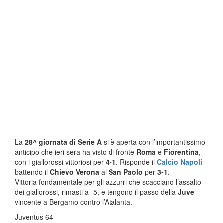
La
28^ giornata di Serie A
si è aperta con l’importantissimo
anticipo che ieri sera ha visto di fronte
Roma
e
Fiorentina
,
con i giallorossi vittoriosi per
4-1
. Risponde il
Calcio Napoli
battendo il
Chievo Verona
al
San Paolo
per
3-1
.
Vittoria fondamentale per gli azzurri che scacciano l’assalto
dei giallorossi, rimasti a -5, e tengono il passo della
Juve
vincente a Bergamo contro l’Atalanta.
Juventus 64