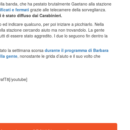
della banda, che ha pestato brutalmente Gaetano alla stazione
ficati e fermati
grazie alle telecamere della sorveglianza.
 è stato diffuso dai Carabinieri.
 ed indicare qualcuno, per poi iniziare a picchiarlo. Nella
ella stazione cercando aiuto ma non trovandolo. La gente
tti di essere stato aggredito. I due lo seguono fin dentro la
ntato la settimana scorsa
durante il programma di Barbara
ella gente
, nonostante le grida d’aiuto e il suo volto che
afT8[/youtube]