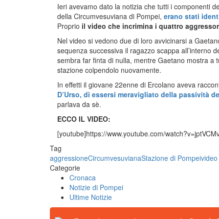
Ieri avevamo dato la notizia che tutti i componenti 
della Circumvesuviana di Pompei,
erano stati identi
Proprio
il video che incrimina i quattro aggressori
Nel video si vedono due di loro avvicinarsi a Gaetano
sequenza successiva il ragazzo scappa all’interno d
sembra far finta di nulla, mentre Gaetano mostra a tu
stazione colpendolo nuovamente.
In effetti il giovane 22enne di Ercolano aveva racco
D’Urso, di essersi meravigliato della passività d
parlava da sè.
ECCO IL VIDEO:
[youtube]https://www.youtube.com/watch?v=jptVCMv
Tag
aggressione
Circumvesuviana
Stazione di Pompei
video
Categorie
Cronaca
Notizie di Pompei
Ultime Notizie