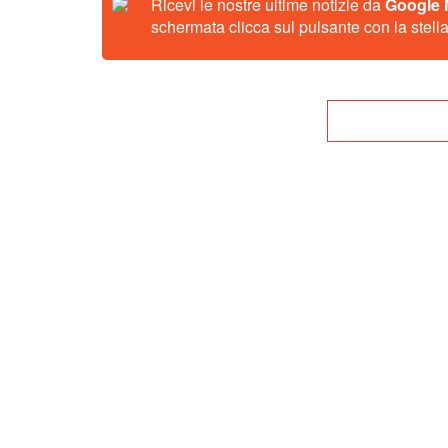
Ricevi le nostre ultime notizie da
Google
schermata clicca sul pulsante con la stella
Tor