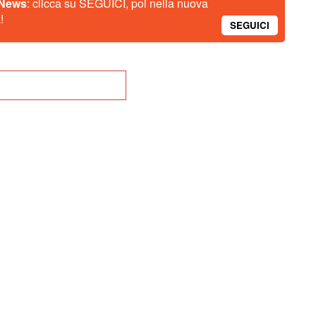
 News
: clicca su SEGUICI, poi nella nuova
!
SEGUICI
na alla Home