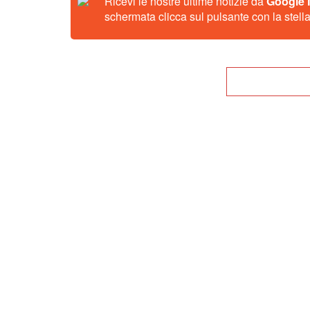
Ricevi le nostre ultime notizie da
Google
schermata clicca sul pulsante con la stella
Tor