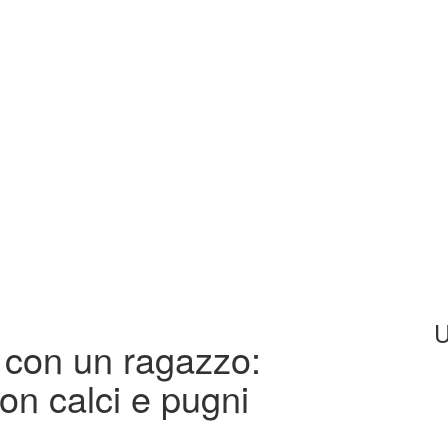
U
a con un ragazzo:
con calci e pugni