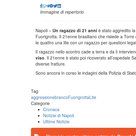
Immagine di repertorio
Napoli –
Un ragazzo di 21 anni
è stato aggredito l
Fuorigrotta. Il 21enne brasiliano che risiede a Torre 
le quattro una lite con un ragazzo per questioni legat
Il ragazzo nello scontro cade a terra e da lì intervie
viso
. Il 21enne è stato poi ricoverato all’ospedale S
diverse fratture.
Sono ancora in corso le indagini della Polizia di Stat
Tag
aggressione
branco
Fuorigrotta
Lite
Categorie
Cronaca
Notizie di Napoli
Ultime Notizie