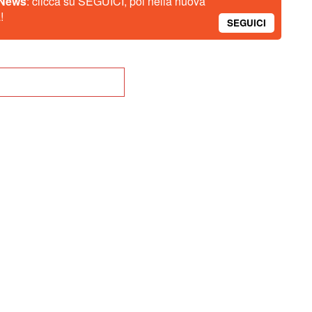
 News
: clicca su SEGUICI, poi nella nuova
!
SEGUICI
na alla Home