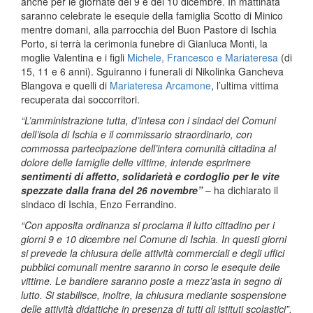
anche per le giornate del 9 e del 10 dicembre. In mattinata
saranno celebrate le esequie della famiglia Scotto di Minico
mentre domani, alla parrocchia del Buon Pastore di Ischia
Porto, si terrà la cerimonia funebre di Gianluca Monti, la
moglie Valentina e i figli
Michele, Francesco e Mariateresa
(di
15, 11 e 6 anni). Sguiranno i funerali di Nikolinka Gancheva
Blangova e quelli di
Mariateresa Arcamone
, l’ultima vittima
recuperata dai soccorritori.
“L’amministrazione tutta, d’intesa con i sindaci dei Comuni
dell’isola di Ischia e il commissario straordinario, con
commossa partecipazione dell’intera comunità cittadina al
dolore delle famiglie delle vittime, intende esprimere
sentimenti di affetto, solidarietà e cordoglio per le vite
spezzate dalla frana del 26 novembre”
– ha dichiarato il
sindaco di Ischia, Enzo Ferrandino.
“Con apposita ordinanza si proclama il lutto cittadino per i
giorni 9 e 10 dicembre nel Comune di Ischia. In questi giorni
si prevede la chiusura delle attività commerciali e degli uffici
pubblici comunali mentre saranno in corso le esequie delle
vittime. Le bandiere saranno poste a mezz’asta in segno di
lutto. Si stabilisce, inoltre, la chiusura mediante sospensione
delle attività didattiche in presenza di tutti gli istituti scolastici”.