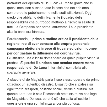
profundis
dell’operato di De Luca: «E’ molto grave che in
questi mesi non si siano fatte le cose che noi abbiamo
sempre detto pubblicamente nelle sedi istituzionali. Oggi
credo che abbiamo definitivamente il quadro delle
responsabilità che purtroppo mettono a rischio la salute di
tutti. La Campania per prima, attraverso il suo presidente,
alza la bandiera bianca».
Parafrasando,
il primo cittadino critica il presidente della
regione, reo di aver pensato alla propria personale
campagna elettorale invece di trovare soluzioni idonee
per contrastare la diffusione del coronavirus
.
Giustissimo. Ma è lecito domandare da quale pulpito viene la
predica. Sì perché
il sindaco non sembra essere meno
responsabile di De Luca
in termini di complicità allo
sbaraglio generale.
A sfavore di de Magistris parla il suo stesso operato da primo
cittadino: un autentico disastro. Disastro che si palesa su
ogni fronte: trasporti, politiche sociali, verde e cultura. Ma
quanto pare non è solo l’incapacità amministrativa che lega
de Magistris e De luca, perché ciò che salta all’occhio in
queste ore è una somiglianza ancor più curiosa.