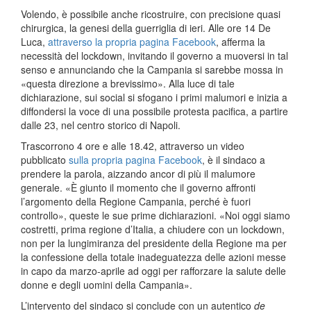
Volendo, è possibile anche ricostruire, con precisione quasi
chirurgica, la genesi della guerriglia di ieri. Alle ore 14 De
Luca,
attraverso la propria pagina Facebook
, afferma la
necessità del lockdown, invitando il governo a muoversi in tal
senso e annunciando che la Campania si sarebbe mossa in
«questa direzione a brevissimo». Alla luce di tale
dichiarazione, sui social si sfogano i primi malumori e inizia a
diffondersi la voce di una possibile protesta pacifica, a partire
dalle 23, nel centro storico di Napoli.
Trascorrono 4 ore e alle 18.42, attraverso un video
pubblicato
sulla propria pagina Facebook
, è il sindaco a
prendere la parola, aizzando ancor di più il malumore
generale. «È giunto il momento che il governo affronti
l’argomento della Regione Campania, perché è fuori
controllo», queste le sue prime dichiarazioni. «Noi oggi siamo
costretti, prima regione d’Italia, a chiudere con un lockdown,
non per la lungimiranza del presidente della Regione ma per
la confessione della totale inadeguatezza delle azioni messe
in capo da marzo-aprile ad oggi per rafforzare la salute delle
donne e degli uomini della Campania».
L’intervento del sindaco si conclude con un autentico
de