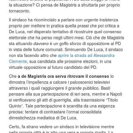
la situazione? Ci pensa de Magistris a sfruttarla per proprio
tornaconto.
Il sindaco ha ricominciato a parlare con urgente insistenza
proprio per mettere in pratica quella prassi che poi critica a
De Luca, nel disperato tentativo di ricostruire quel consenso
elettorale che ha perso negli ultimi mesi. Ciò che de Magistris
sta attuando
davvero
è un goffo sforzo di opposizione al PD
in vista delle future comunali. Sminuendo De Luca, il sindaco
non sta facendo altro che
aprire la strada ad Alessandra
Clemente
, sua candidata alle prossime elezioni, in una
virtuale opposizione al futuro candidato del PD.
Che
a de Magistris ora serva ritrovare il consenso
lo
dimostra l’impellenza a calcare i palcoscenici televisivi
attraverso i quali raggiungere il grande pubblico. Basti
pensare alla sua partecipazione di ieri sera, mentre a Napoli
si verificavano gli atti di guerriglia, alla trasmissione “Titolo
Quinto”. Tale partecipazione è scandita da una esigenza
precisa: tentare di contrastare l’ormai consolidata
dimestichezza mediatica di De Luca.
Certo, fa strano vedere un sindaco in televisione mentre
nella propria città è in atto una vera e propria rivolta. La