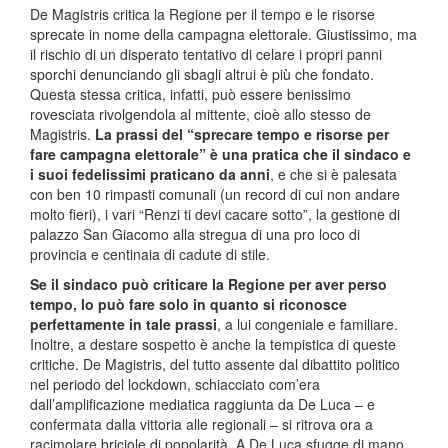
De Magistris critica la Regione per il tempo e le risorse
sprecate in nome della campagna elettorale. Giustissimo, ma
il rischio di un disperato tentativo di celare i propri panni
sporchi denunciando gli sbagli altrui è più che fondato.
Questa stessa critica, infatti, può essere benissimo
rovesciata rivolgendola al mittente, cioè allo stesso de
Magistris.
La prassi del “sprecare tempo e risorse per
fare campagna elettorale” è una pratica che il sindaco e
i suoi fedelissimi praticano da anni
, e che si è palesata
con ben 10 rimpasti comunali (un record di cui non andare
molto fieri), i vari “Renzi ti devi cacare sotto”, la gestione di
palazzo San Giacomo alla stregua di una pro loco di
provincia e centinaia di cadute di stile.
Se il sindaco può criticare la Regione per aver perso
tempo, lo può fare solo in quanto si riconosce
perfettamente in tale prassi
, a lui congeniale e familiare.
Inoltre, a destare sospetto è anche la tempistica di queste
critiche. De Magistris, del tutto assente dal dibattito politico
nel periodo del lockdown, schiacciato com’era
dall’amplificazione mediatica raggiunta da De Luca – e
confermata dalla vittoria alle regionali – si ritrova ora a
racimolare briciole di popolarità. A De Luca sfugge di mano