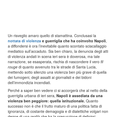
Un risveglio amaro quello di stamattina. Conclusasi la
nottata di violenza
e guerriglia che ha coinvolto Napoli
,
a diffondersi è ora l’inevitabile quanto scontato sciacallaggio
mediatico sull’accaduto. Sia ben chiaro, la denuncia degli atti
di violenza andati in scena ieri sera è doverosa, ma tale
narrazione, se esasperata, rischia di nascondere il vero
fil
rouge
di quanto avvenuto tra le strade di Santa Lucia,
mettendo sotto silenzio una violenza ben più grave di quella
dei fumogeni, degli assalti ai giornalisti e dei bidoni
dell’immondizia incendiati.
Perché a saper ben vedere ci si accorgerà che al netto della
guerriglia urbana di ieri sera,
Napoli è assediata da una
violenza ben peggiore: quella istituzionale.
Quanto
successo non è che il frutto maturo di una politica fatta di
ignoranza, di costante demagogia e di dialettiche volgari non
degne di una realtà che ha la presunzione di definirsi