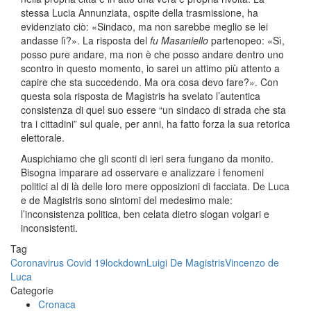
stessa Lucia Annunziata, ospite della trasmissione, ha
evidenziato ciò: «Sindaco, ma non sarebbe meglio se lei
andasse lì?». La risposta del
fu Masaniello
partenopeo: «Sì,
posso pure andare, ma non è che posso andare dentro uno
scontro in questo momento, io sarei un attimo più attento a
capire che sta succedendo. Ma ora cosa devo fare?». Con
questa sola risposta de Magistris ha svelato l’autentica
consistenza di quel suo essere “un sindaco di strada che sta
tra i cittadini” sul quale, per anni, ha fatto forza la sua retorica
elettorale.
Auspichiamo che gli sconti di ieri sera fungano da monito.
Bisogna imparare ad osservare e analizzare i fenomeni
politici al di là delle loro mere opposizioni di facciata. De Luca
e de Magistris sono sintomi del medesimo male:
l’inconsistenza politica, ben celata dietro slogan volgari e
inconsistenti.
Tag
Coronavirus Covid 19
lockdown
Luigi De Magistris
Vincenzo de
Luca
Categorie
Cronaca