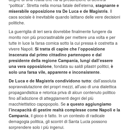
“politica”. Stretta nella morsa fatale dell’eterna,
stagnante e
miserabile opposizione tra De Luca e de Magistris
. Il
caos sociale è inevitabile quando latitano delle vere decisioni
politiche.
La guerriglia di ieri sera dovrebbe finalmente fungere da
monito non più procrastinabile per mettere una volta e per
tutte in luce la farsa comica sotto la cui pressa è costretta a
vivere Napoli.
Si tratta di capire che l’opposizione
inscenata dal primo cittadino partenopeo e dal
presidente della regione Campania, lungi dall’essere
una vera opposizione
, fondata su saldi pilastri politici,
è
solo una farsa vile, apparente e inconsistente
.
De Luca e de Magistris condividono tutto
: dall’assoluta
sopravvalutazione dei propri mezzi, all’uso di una dialettica
propagandistica e retorica priva di alcun contenuto politico
fino all’adozione di atteggiamenti degni del più
macchiettistico capopopolo. Se
a questo aggiungiamo
l’incapacità di gestire realtà complesse come Napoli e la
Campania
, il gioco è fatto. In un contesto di radicale
demagogia politica, gli scontri di Santa Lucia possono
sorprendere solo i più ingenui.