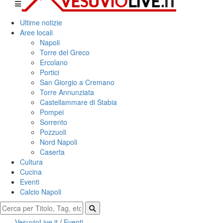
Ultime notizie
Aree locali
Napoli
Torre del Greco
Ercolano
Portici
San Giorgio a Cremano
Torre Annunziata
Castellammare di Stabia
Pompei
Sorrento
Pozzuoli
Nord Napoli
Caserta
Cultura
Cucina
Eventi
Calcio Napoli
VesuvioLive.it
/
Eventi