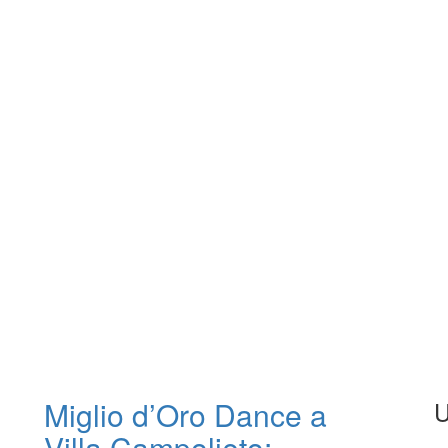
Miglio d’Oro Dance a
U
n
Villa Campolieto: