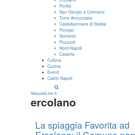
Portici
San Giorgio a Cremano
Torre Annunziata
Castellammare di Stabia
Pompei
Sorrento
Pozzuoli
Nord Napoli
Caserta
Cultura
Cucina
Eventi
Calcio Napoli
VesuvioLive.it
ercolano
La spiaggia Favorita ad
Ercolano: il Comune no