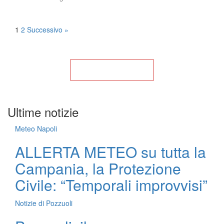
Posts
1
2
Successivo »
pagination
Torna alla Home
Ultime notizie
Meteo Napoli
ALLERTA METEO su tutta la
Campania, la Protezione
Civile: “Temporali improvvisi”
Notizie di Pozzuoli