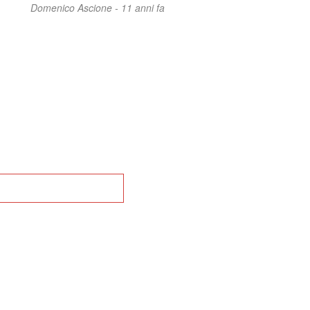
Domenico Ascione -
11 anni fa
na alla Home