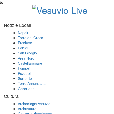
Notizie Locali
Napoli
Torre del Greco
Ercolano
Portici
San Giorgio
Area Nord
Castellammare
Pompei
Pozzuoli
Sorrento
Torre Annunziata
Casertano
Cultura
Archeologia Vesuvio
Architettura
Canzone Napoletana