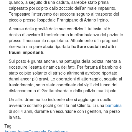
quando, a seguito di una caduta, sarebbe stato prima
calpestato poi colpito dallo zoccolo dell’animale impaurito.
Tempestivo l’intervento dei soccorsi seguito al trasporto del
piccolo presso l’ospedale Frangipane di Ariano Irpino.
A causa della gravità delle sue condizioni, tuttavia, si è
deciso di avviare il trasferimento in eliambulanza del paziente
presso il nosocomio napoletano. Attualmente è in prognosi
riservata ma pare abbia riportato
fratture costali ed altri
traumi importanti.
Sul posto è giunta anche una pattuglia della polizia intenta a
ricostruire l’esatta dinamica dei fatti. Per fortuna il bambino è
stato colpito soltanto di striscio altrimenti avrebbe riportato
danni ancor più gravi. Le operazioni di atterraggio, seguite al
trasferimento, sono state coordinate dai vigili del fuoco del
distaccamento di Grottaminarda e dalla polizia municipale.
Un altro drammatico incidente che si aggiunge a quello
avvenuto soltanto pochi giorni fa nel Cilento. Lì una
bambina
di soli 4 anni, durante un’escursione con i genitori, ha perso
la vita.
Tag
Ariano Irpino
Ospedale Santobono