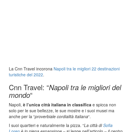
La Cnn Travel incorona
Napoli tra le migliori 22 destinazioni
turistiche del 2022
.
Cnn Travel: “
Napoli tra le migliori del
“
mondo
Napoli,
è l’unica città italiana in classifica
e spicca non
solo per le sue bellezze, le sue mostre e i suoi musei ma
anche per la “
proverbiale cordialità italiana
“.
I suoi quartieri e naturalmente la pizza. “
La città di
Sofia
Loren
è in piena espansione
– si legge nell’articolo –
il centro