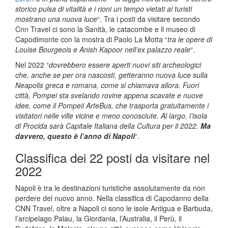
storico pulsa di vitalità e i rioni un tempo vietati ai turisti
mostrano una nuova luce
“. Tra i posti da visitare secondo
Cnn Travel ci sono la Sanità, le catacombe e il museo di
Capodimonte con la mostra di Paolo La Motta “
tra le opere di
Louise Bourgeois e Anish Kapoor nell’ex palazzo reale
“.
Nel 2022 “
dovrebbero essere aperti nuovi siti archeologici
che, anche se per ora nascosti, getteranno nuova luce sulla
Neapolis greca e romana, come si chiamava allora. Fuori
città, Pompei sta svelando rovine appena scavate e nuove
idee, come il Pompeii ArteBus, che trasporta gratuitamente i
visitatori nelle ville vicine e meno conosciute. Al largo, l’isola
di Procida sarà Capitale Italiana della Cultura per il 2022.
Ma
davvero, questo è l’anno di Napoli
“.
Classifica dei 22 posti da visitare nel
2022
Napoli è tra le destinazioni turistiche assolutamente da non
perdere del nuovo anno. Nella classifica di Capodanno della
CNN Travel, oltre a Napoli ci sono le isole Antigua e Barbuda,
l’arcipelago Palau, la Giordania, l’Australia, il Perù, il