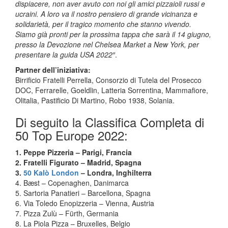
dispiacere, non aver avuto con noi gli amici pizzaioli russi e
ucraini. A loro va il nostro pensiero di grande vicinanza e
solidarietà, per il tragico momento che stanno vivendo.
Siamo già pronti per la prossima tappa che sarà il 14 giugno,
presso la Devozione nel Chelsea Market a New York, per
presentare la guida USA 2022″
.
Partner dell’iniziativa:
Birrificio Fratelli Perrella, Consorzio di Tutela del Prosecco
DOC, Ferrarelle, Goeldlin, Latteria Sorrentina, Mammafiore,
Olitalia, Pastificio Di Martino, Robo 1938, Solania.
Di seguito la Classifica Completa di
50 Top Europe 2022:
1. Peppe Pizzeria – Parigi, Francia
2. Fratelli Figurato – Madrid, Spagna
3.
50 Kalò London
– Londra, Inghilterra
4. Bæst – Copenaghen, Danimarca
5. Sartoria Panatieri – Barcellona, Spagna
6. Via Toledo Enopizzeria – Vienna, Austria
7. Pizza Zulù – Fürth, Germania
8. La Piola Pizza – Bruxelles, Belgio