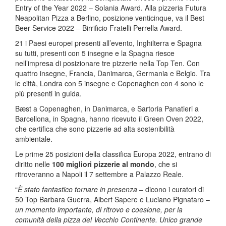
Entry of the Year 2022 – Solania Award. Alla pizzeria Futura
Neapolitan Pizza a Berlino, posizione venticinque, va il Best
Beer Service 2022 – Birrificio Fratelli Perrella Award.
21 i Paesi europei presenti all’evento, Inghilterra e Spagna
su tutti, presenti con 5 insegne e la Spagna riesce
nell’impresa di posizionare tre pizzerie nella Top Ten. Con
quattro insegne, Francia, Danimarca, Germania e Belgio. Tra
le città, Londra con 5 insegne e Copenaghen con 4 sono le
più presenti in guida.
Bæst a Copenaghen, in Danimarca, e Sartoria Panatieri a
Barcellona, in Spagna, hanno ricevuto il Green Oven 2022,
che certifica che sono pizzerie ad alta sostenibilità
ambientale.
Le prime 25 posizioni della classifica Europa 2022, entrano di
diritto nelle
100 migliori pizzerie al mondo
, che si
ritroveranno a Napoli il 7 settembre a Palazzo Reale.
“
È stato fantastico tornare in presenza
– dicono i curatori di
50 Top Barbara Guerra, Albert Sapere e Luciano Pignataro –
un momento importante, di ritrovo e coesione, per la
comunità della pizza del Vecchio Continente. Unico grande