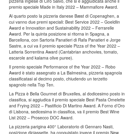
pizzeria inglese di Ciro Salvo, che si è aggiudicata anche il
premio speciale Made in Italy 2022 – Mammafiore Award.
Al quarto posto la pizzeria danese Bæst di Copenaghen, a
cui vanno due premi speciali: Best Service 2022 – Goeldlin
Award e Innovation and Sustainability 2022 – Ferrarelle
Award. Per la quinta posizione si ritorna in Spagna, a
Barcellona, con Sartoria Panatieri di Rafa Panatieri e Jorge
Sastre, a cui va il premio speciale Pizza of the Year 2022 –
Latteria Sorrentina Award (Cantabrian anchovies, tomato,
escarole and kalama olive puree).
Il premio speciale Performance of the Year 2022 – Robo
Award è stato assegnato a La Balmesina, pizzeria spagnola
classificatasi al decimo posto, chiudendo un terzetto
spagnolo nella Top Ten.
La Pizza è Bella Gourmet di Bruxelles, al dodicesimo posto in
classifica, si aggiudica il premio speciale Best Pasta Omelette
and Frying 2022 – Pastificio Di Martino Award. A Forno d’Oro
di Lisbona, sedicesima in classifica, va il premio Best Wine
List 2022 – Prosecco DOC Award.
La pizzeria parigina 400° Laboratorio di Gennaro Nasti,
posizione diciassette, ha conquistato invece il premio New