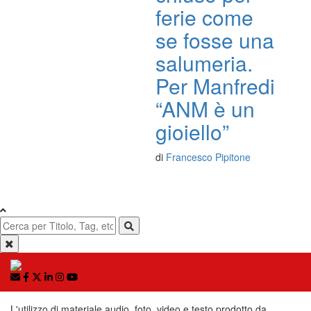
ferie come
se fosse una
salumeria.
Per Manfredi
“ANM è un
gioiello”
di
Francesco Pipitone
L'utilizzo di materiale audio, foto, video e testo prodotto da