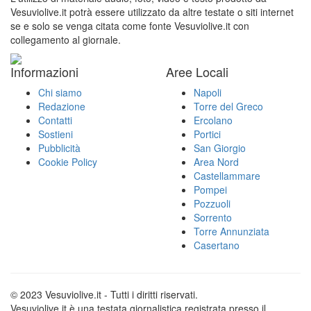
Vesuviolive.it potrà essere utilizzato da altre testate o siti internet
se e solo se venga citata come fonte Vesuviolive.it con
collegamento al giornale.
Informazioni
Aree Locali
Chi siamo
Napoli
Redazione
Torre del Greco
Contatti
Ercolano
Sostieni
Portici
Pubblicità
San Giorgio
Cookie Policy
Area Nord
Castellammare
Pompei
Pozzuoli
Sorrento
Torre Annunziata
Casertano
© 2023 Vesuviolive.it - Tutti i diritti riservati.
Vesuviolive.it è una testata giornalistica registrata presso il