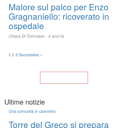
Malore sul palco per Enzo
Gragnaniello: ricoverato in
ospedale
Chiara Di Tommaso -
4 anni fa
Posts
1
2
3
Successivo »
pagination
Torna alla Home
Ultime notizie
Una comunità in cammino
Torre del Greco si prepara