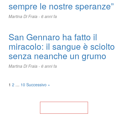
sempre le nostre speranze”
Martina Di Fraia -
6 anni fa
San Gennaro ha fatto il
miracolo: il sangue è sciolto
senza neanche un grumo
Martina Di Fraia -
6 anni fa
Posts
1
2
…
10
Successivo »
pagination
Torna alla Home