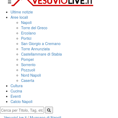
Ultime notizie
Aree locali
Napoli
Torre del Greco
Ercolano
Portici
San Giorgio a Cremano
Torre Annunziata
Castellammare di Stabia
Pompei
Sorrento
Pozzuoli
Nord Napoli
Caserta
Cultura
Cucina
Eventi
Calcio Napoli
VesuvioLive.it
/
Mugnano di Napoli