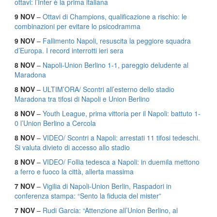
ottavi: l’Inter è la prima italiana
9 NOV
–
Ottavi di Champions, qualificazione a rischio: le
combinazioni per evitare lo psicodramma
9 NOV
–
Fallimento Napoli, resuscita la peggiore squadra
d’Europa. I record interrotti ieri sera
8 NOV
–
Napoli-Union Berlino 1-1, pareggio deludente al
Maradona
8 NOV
–
ULTIM’ORA/ Scontri all’esterno dello stadio
Maradona tra tifosi di Napoli e Union Berlino
8 NOV
–
Youth League, prima vittoria per il Napoli: battuto 1-
0 l’Union Berlino a Cercola
8 NOV
–
VIDEO/ Scontri a Napoli: arrestati 11 tifosi tedeschi.
Si valuta divieto di accesso allo stadio
8 NOV
–
VIDEO/ Follia tedesca a Napoli: in duemila mettono
a ferro e fuoco la città, allerta massima
7 NOV
–
Vigilia di Napoli-Union Berlin, Raspadori in
conferenza stampa: “Sento la fiducia del mister”
7 NOV
–
Rudi Garcia: “Attenzione all’Union Berlino, al