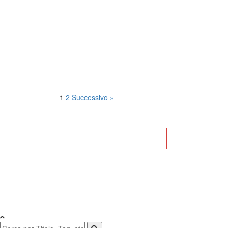
Posts
1
2
Successivo »
pagination
Tor