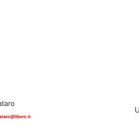
ataro
U
ataro@libero.it