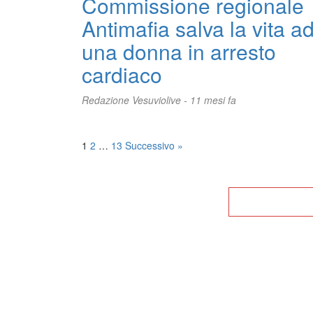
Commissione regionale
Antimafia salva la vita a
una donna in arresto
cardiaco
Redazione Vesuviolive -
11 mesi fa
Posts
1
2
…
13
Successivo »
pagination
Tor