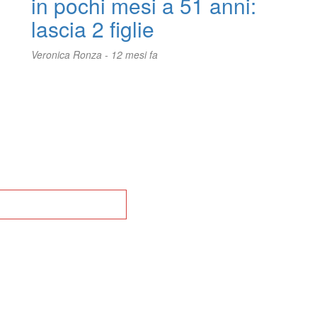
in pochi mesi a 51 anni:
d
lascia 2 figlie
Veronica Ronza -
12 mesi fa
na alla Home