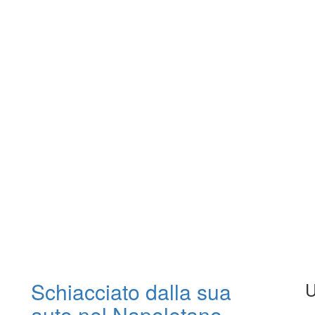
Schiacciato dalla sua
U
auto nel Napoletano